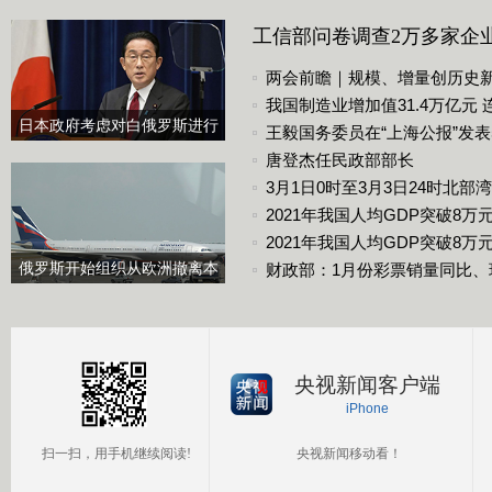
工信部问卷调查2万多家企业 
两会前瞻｜规模、增量创历史
我国制造业增加值31.4万亿元
日本政府考虑对白俄罗斯进行
王毅国务委员在“上海公报”发
制裁
唐登杰任民政部部长
3月1日0时至3月3日24时北
2021年我国人均GDP突破8万
2021年我国人均GDP突破8万元
俄罗斯开始组织从欧洲撤离本
财政部：1月份彩票销量同比、
国公民
央视新闻客户端
iPhone
扫一扫，用手机继续阅读!
央视新闻移动看！