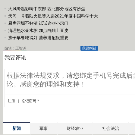
大风降温影响中东部 西北部分地区有沙尘
天问一号着陆火星等入选2021年度中国科学十大
进展
厨房污垢不好清 试试这些小窍门
清理热水壶水垢 加点白醋土豆皮
孩子早餐吃得好 营养搭配很重要
编辑：王智渊
我要纠错
新闻
军事
财经农业
社会法治