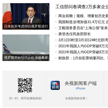
工信部问卷调查2万多家企业 
两会前瞻｜规模、增量创历史
我国制造业增加值31.4万亿元
日本政府考虑对白俄罗斯进行
王毅国务委员在“上海公报”发
制裁
唐登杰任民政部部长
3月1日0时至3月3日24时北
2021年我国人均GDP突破8万
2021年我国人均GDP突破8万元
俄罗斯开始组织从欧洲撤离本
财政部：1月份彩票销量同比、
国公民
央视新闻客户端
iPhone
扫一扫，用手机继续阅读!
央视新闻移动看！