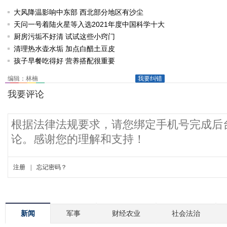
大风降温影响中东部 西北部分地区有沙尘
天问一号着陆火星等入选2021年度中国科学十大
进展
厨房污垢不好清 试试这些小窍门
清理热水壶水垢 加点白醋土豆皮
孩子早餐吃得好 营养搭配很重要
编辑：林楠
我要纠错
新闻
军事
财经农业
社会法治