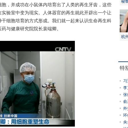
秘
胞，并成功在小鼠体内培育出了人类的再生牙齿，这些
火
在实验室中变为现实。人体器官的再生就此开辟出一个让
种干细胞培育的方式形成。我们就一起来认识生命再生科
医药与健康研究院院长裴端卿。
杭
被
特
习
李
绩
张
誓
俞
会
外
环
控
央