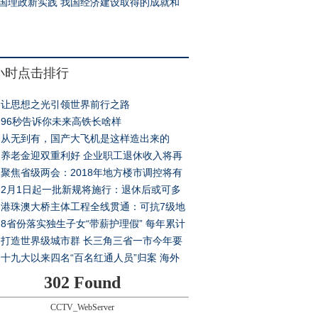
并购
国理政新实践
我国经济建设取得的成就和
验
4小时点击排行
让思想之光引领世界前行之路
96秒告诉你未来高铁长啥样
从无到有，国产大飞机是这样造出来的
养老金迎双重利好 企业职工退休收入将再
阶
聚焦省级两会：2018年地方楼市调控将有
变化
2月1日起一批新规将施行：退休后或可多
份收入
港珠澳大桥主体工程全线贯通：可抗7级地
寿命120年
8省份落实独生子女“带薪护理假” 每年累计
20天
打造世界级城市群 长三角三省一市今年要
些大事
十九大以来四名“百名红通人员”归案 海外
有何新趋势
302 Found
CCTV_WebServer