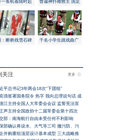
鲁一客机着陆时起
曾诚神扑难救主 国足
不敌伊朗
州：断桥残雪石碑
千名小学生跳戏曲广
泼红漆
播操
别关注
更多
近平总书记3年两会18次“下团组”
克强签署国务院令
热字
我向总理说句话
成
单
德江主持全国人大常委会会议
监誓宪法宣
仪式
正声主持全国政协十二届常委会第十四次
议
交部：南海航行自由未受任何不利影响
保部确认将设水、大气等三司 撤污防、污
司
企并购重组顶层设计基本成型 三大战略推