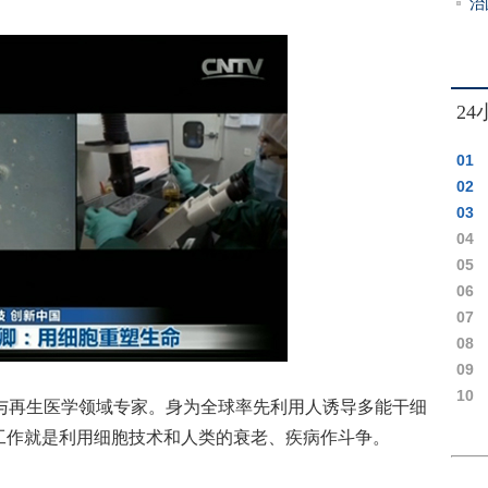
进
治
经
2
01
02
03
04
上台
05
这些
06
领一
07
震 
08
可达
09
干这
10
再生医学领域专家。身为全球率先利用人诱导多能干细
追逃
工作就是利用细胞技术和人类的衰老、疾病作斗争。