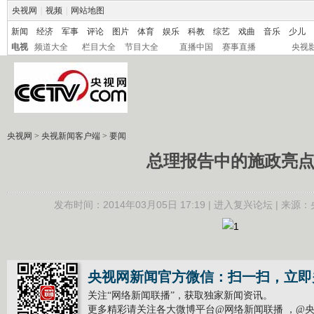
央视网
|
视频
|
网站地图
新闻
经济
军事
评论
图片
体育
娱乐
科教
综艺
戏曲
音乐
少儿
电视
频道大全
栏目大全
节目大全
直播中国
赛事直播
央视
央视网
>
央视新闻客户端
> 要闻
总理报告中的施政亮
发布时间：2014年03月05日 17:19 |
进入复兴论坛
| 来源：
央视网新闻官方微信：扫一扫，立即
关注“网络新闻联播”，获取独家新闻资讯。
更多精彩请关注各大微博平台@网络新闻联播 ，@央