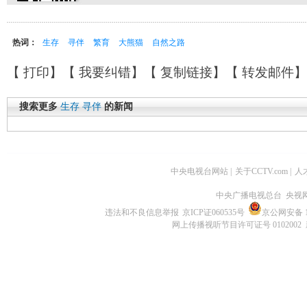
热词：
生存
寻伴
繁育
大熊猫
自然之路
【
打印
】【
我要纠错
】【
复制链接
】【
转发邮件
搜索更多
生存
寻伴
的新闻
中央电视台网站
|
关于CCTV.com
|
人
中央广播电视总台 央视
违法和不良信息举报
京ICP证060535号
京公网安备 11
网上传播视听节目许可证号 0102002