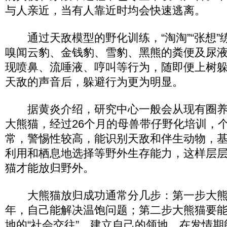
与人亲近，当有人靠近时均会快速逃离。
通过天敌模型的野化训练，“淘淘”“张想”
嗅闻云豹、金钱豹、雪豹、黑熊的粪便及尿
现喷鼻、流唾液、哼叫等行为，随即便上树
天敌的声音后，躲避行为更为明显。
据黄炎介绍，研究中心一般会从现有圈养种
大熊猫，经过26个月的母兽带仔野化培训，
常，警惕性较高，能识别天敌和伴生动物，
利用和栖息地选择等野外生存能力，这样层层
猫才能放归野外。
大熊猫放归成功通常分几步：第一步大熊
年，自己能解决温饱问题；第二步大熊猫要
地的“社会交往”，建立自己的领地，在发情期